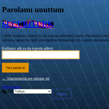
Parolamı unuttum
SECURITURK
Lütfen kullanıcı adınızı ya da e-posta adresinizi yazın. Parolanızı nasıl
sıfırlayacağınız ile ilgili yönergelerin bulunduğu bir e-posta alacaksını
Kullanıcı adı ya da e-posta adresi
← Alarmsistemi.net sitesine git
Hakkımızda
Dil