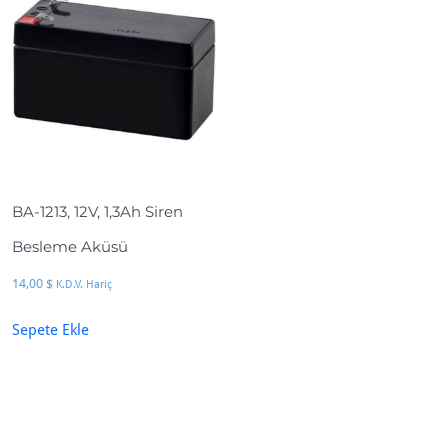
BA-1213, 12V, 1,3Ah Siren
Besleme Aküsü
14,00
$
K.D.V. Hariç
Sepete Ekle