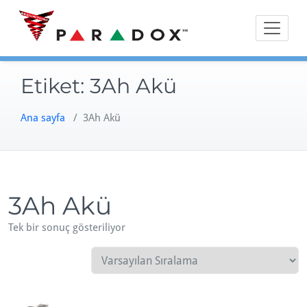
Skip
to
content
Etiket:
3Ah Akü
Ana sayfa
/ 3Ah Akü
3Ah Akü
Tek bir sonuç gösteriliyor