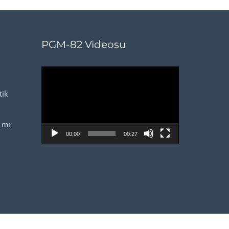
PGM-82 Videosu
Video
oynatıcı
ik
 mı
00:00
00:27