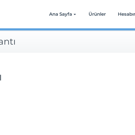
Ana Sayfa
Ürünler
Hesab
antı
ı