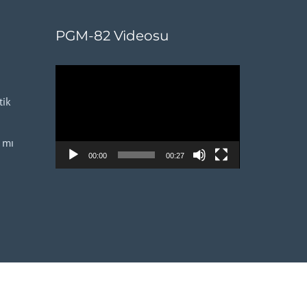
PGM-82 Videosu
Video
oynatıcı
ik
 mı
00:00
00:27