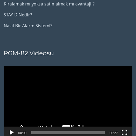
Kiralamak mı yoksa satın almak mı avantajlı?
STAY D Nedir?
Nasıl Bir Alarm Sistemi?
PGM-82 Videosu
Video
oynatıcı
00:00
00:27