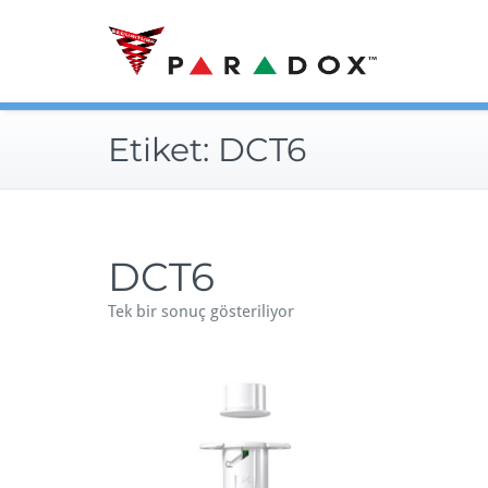
Skip
to
content
Etiket:
DCT6
DCT6
Tek bir sonuç gösteriliyor