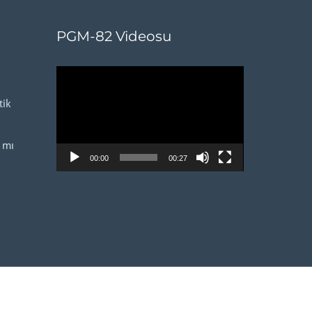
PGM-82 Videosu
Video
oynatıcı
ik
 mı
00:00
00:27