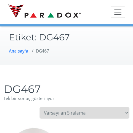
Skip
to
content
Etiket:
DG467
Ana sayfa
/ DG467
DG467
Tek bir sonuç gösteriliyor