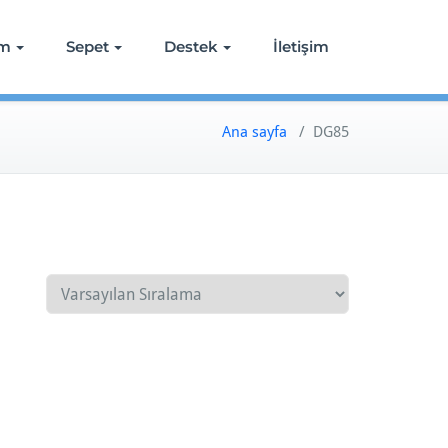
ım
Sepet
Destek
İletişim
Ana sayfa
/ DG85