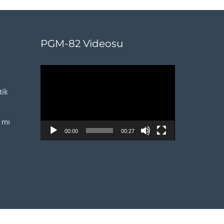
PGM-82 Videosu
Video
oynatıcı
ik
 mı
00:00
00:27