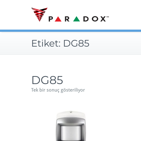
Skip
to
content
Etiket:
DG85
DG85
Tek bir sonuç gösteriliyor