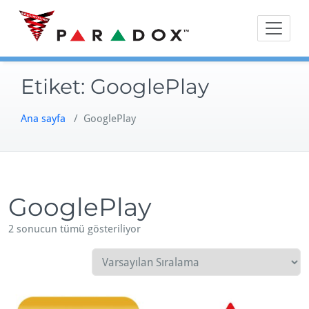
Skip
to
content
Etiket:
GooglePlay
Ana sayfa
/ GooglePlay
GooglePlay
2 sonucun tümü gösteriliyor