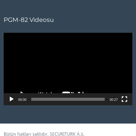
PGM-82 Videosu
Video
oynatıcı
00:00
00:27
Bütün hakları saklıdır.
SECURITURK A.Ş
.