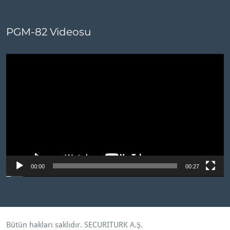
PGM-82 Videosu
Video
oynatıcı
00:00
00:27
Bütün hakları saklıdır.
SECURITURK A.Ş
.