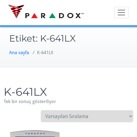
Skip
to
content
Etiket:
K-641LX
Ana sayfa
/ K-641LX
K-641LX
Tek bir sonuç gösteriliyor