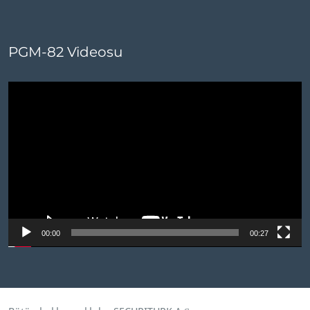
PGM-82 Videosu
Video
oynatıcı
00:00
00:27