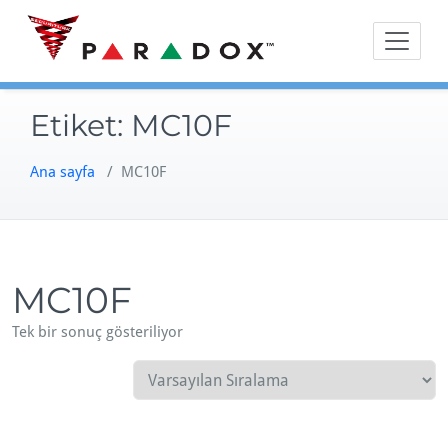
Skip
to
content
Etiket:
MC10F
Ana sayfa
/ MC10F
MC10F
Tek bir sonuç gösteriliyor