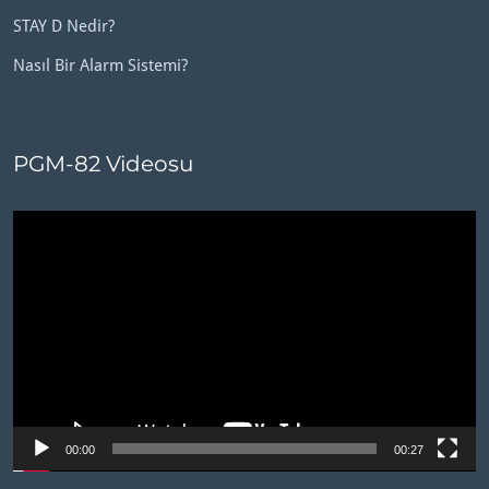
STAY D Nedir?
Nasıl Bir Alarm Sistemi?
PGM-82 Videosu
Video
oynatıcı
00:00
00:27