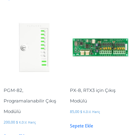
PGM-82,
PX-8, RTX3 için Çıkış
Programalanabilir Çıkış
Modülü
Modülü
85,00
$
K.D.V. Hariç
200,00
$
K.D.V. Hariç
Sepete Ekle