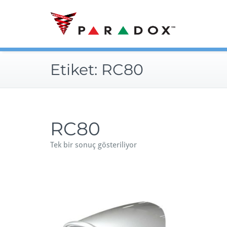
Skip
to
content
Etiket:
RC80
RC80
Tek bir sonuç gösteriliyor