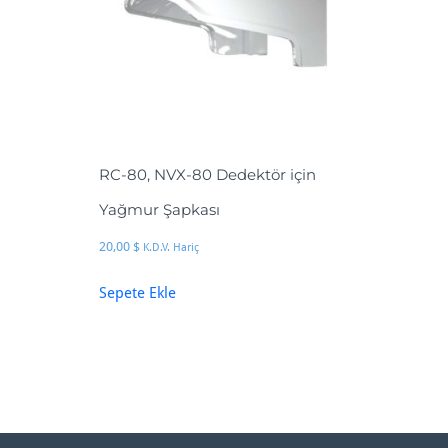
RC-80, NVX-80 Dedektör için
Yağmur Şapkası
20,00
$
K.D.V. Hariç
Sepete Ekle