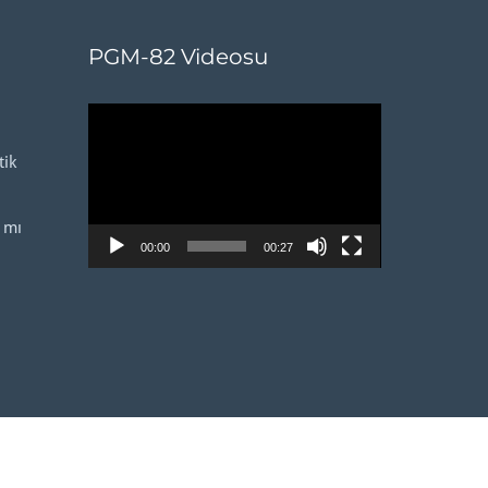
PGM-82 Videosu
Video
oynatıcı
ik
 mı
00:00
00:27