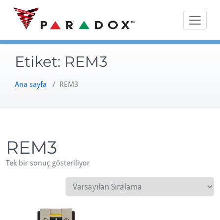
Skip
to
content
Etiket:
REM3
Ana sayfa
/ REM3
REM3
Tek bir sonuç gösteriliyor