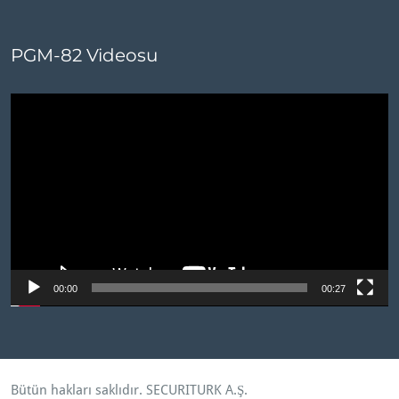
PGM-82 Videosu
Video
oynatıcı
00:00
00:27
Bütün hakları saklıdır.
SECURITURK A.Ş
.