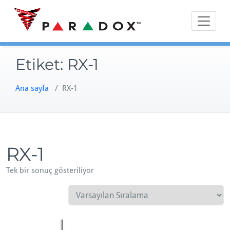
Skip
to
content
Etiket:
RX-1
Ana sayfa
/ RX-1
RX-1
Tek bir sonuç gösteriliyor