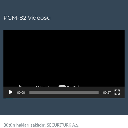
PGM-82 Videosu
Video
oynatıcı
00:00
00:27
Bütün hakları saklıdır.
SECURITURK A.Ş
.