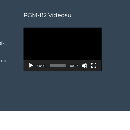
PGM-82 Videosu
Video
oynatıcı
ik
 mı
00:00
00:27