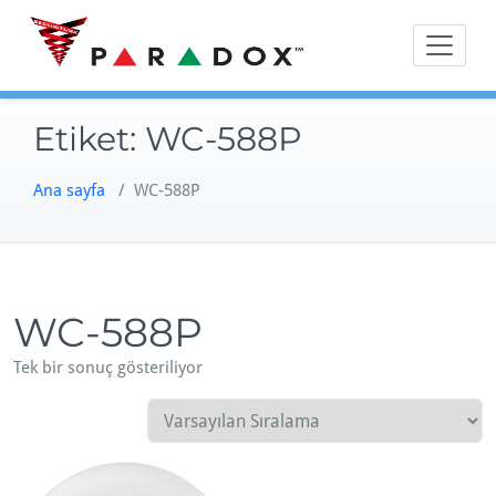
Skip
to
content
Etiket:
WC-588P
Ana sayfa
/ WC-588P
WC-588P
Tek bir sonuç gösteriliyor