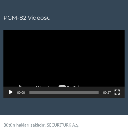
PGM-82 Videosu
Video
oynatıcı
00:00
00:27
Bütün hakları saklıdır.
SECURITURK A.Ş
.