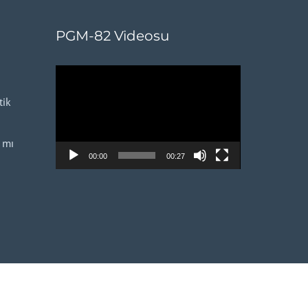
PGM-82 Videosu
Video
oynatıcı
ik
 mı
00:00
00:27