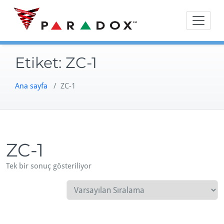
Skip
to
content
Etiket:
ZC-1
Ana sayfa
/ ZC-1
ZC-1
Tek bir sonuç gösteriliyor