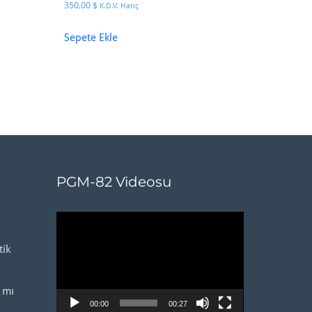
350,00
$
K.D.V. Hariç
Sepete Ekle
PGM-82 Videosu
Video
oynatıcı
ik
 mı
00:00
00:27