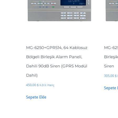
MG-6250+GPRS14, 64 Kablosuz
MG-625
Bölgeli Birleşik Alarm Paneli,
Birleşi
Dahili 90dB Siren (GPRS Modül
Siren
Dahil)
305,00
$
450,00
$
K.D.V. Hariç
Sepete 
Sepete Ekle