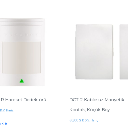
IR Hareket Dedektörü
DCT-2 Kablosuz Manyetik
Kontak, Küçük Boy
.D.V. Hariç
80,00
$
K.D.V. Hariç
Ekle