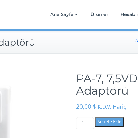
Ana Sayfa
Ürünler
Hesab
Adaptörü
A
PA-7, 7,5VD
Adaptörü
20,00
$
K.D.V. Hariç
P
Sepete Ekle
A
-