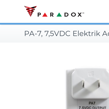
Skip
to
content
PA-7, 7,5VDC Elektrik 