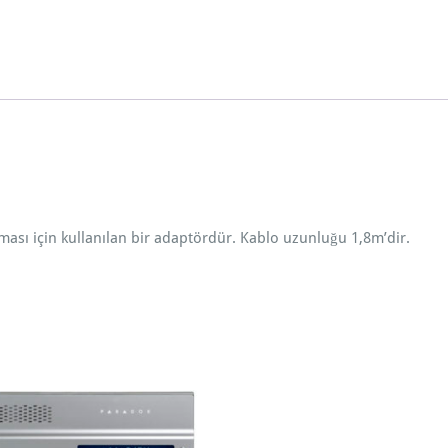
t
ö
r
ü
a
d
e
t
ası için kullanılan bir adaptördür. Kablo uzunluğu 1,8m’dir.