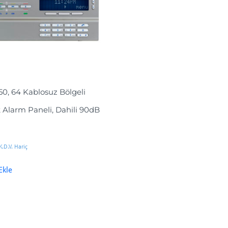
0, 64 Kablosuz Bölgeli
k Alarm Paneli, Dahili 90dB
K.D.V. Hariç
Ekle