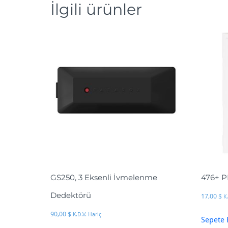
İlgili ürünler
GS250, 3 Eksenli İvmelenme
476+ P
Dedektörü
17,00
$
K
90,00
$
K.D.V. Hariç
Sepete 