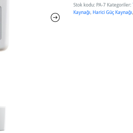
Stok kodu:
PA-7
Kategoriler:
7,
Kaynağı
,
Harici Güç Kaynağı
7,
5
V
D
C
E
l
e
k
t
r
i
k
A
d
a
p