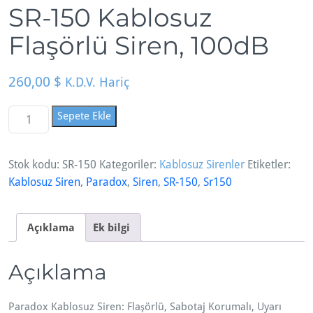
SR-150 Kablosuz
Flaşörlü Siren, 100dB
260,00
$
K.D.V. Hariç
S
Sepete Ekle
R
-
Stok kodu:
SR-150
Kategoriler:
Kablosuz Sirenler
Etiketler:
1
Kablosuz Siren
,
Paradox
,
Siren
,
SR-150
,
Sr150
5
0
K
Açıklama
Ek bilgi
a
b
Açıklama
l
o
s
Paradox Kablosuz Siren: Flaşörlü, Sabotaj Korumalı, Uyarı