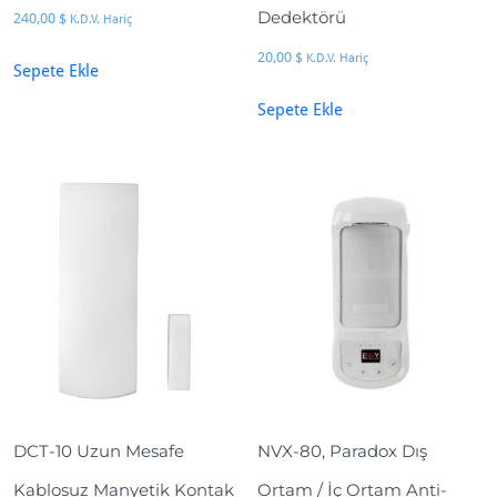
Dedektörü
240,00
$
K.D.V. Hariç
20,00
$
K.D.V. Hariç
Sepete Ekle
Sepete Ekle
DCT-10 Uzun Mesafe
NVX-80, Paradox Dış
Kablosuz Manyetik Kontak
Ortam / İç Ortam Anti-