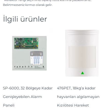
d
Belirtmezseniz kırmızı olarak gelir.
B
a
İlgili ürünler
d
e
t
SP-6000, 32 Bölgeye Kadar
476PET, 18kg’a kadar
Genişleyebilen Alarm
hayvanları algılamayan
Paneli
Kızılötesi Hareket