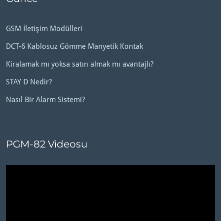
GSM İletişim Modülleri
DCT-6 Kablosuz Gömme Manyetik Kontak
Kiralamak mı yoksa satın almak mı avantajlı?
STAY D Nedir?
Nasıl Bir Alarm Sistemi?
PGM-82 Videosu
Video
oynatıcı