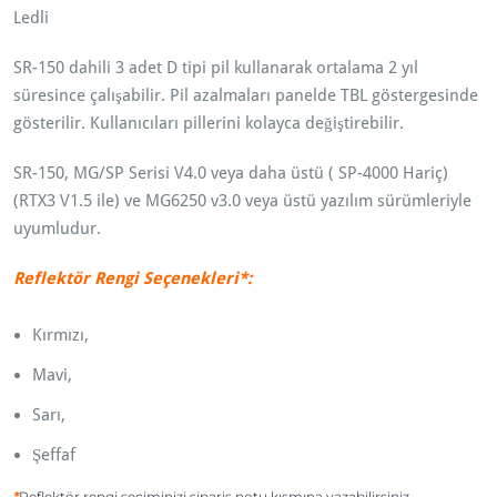
u
Ledli
z
SR-150 dahili 3 adet D tipi pil kullanarak ortalama 2 yıl
F
süresince çalışabilir. Pil azalmaları panelde TBL göstergesinde
l
gösterilir. Kullanıcıları pillerini kolayca değiştirebilir.
a
ş
SR-150, MG/SP Serisi V4.0 veya daha üstü ( SP-4000 Hariç)
ö
(RTX3 V1.5 ile) ve MG6250 v3.0 veya üstü yazılım sürümleriyle
r
uyumludur.
l
ü
Reflektör Rengi Seçenekleri*:
S
i
Kırmızı,
r
Mavi,
e
n,
Sarı,
1
Şeffaf
0
0
*
Reflektör rengi seçiminizi sipariş notu kısmına yazabilirsiniz.