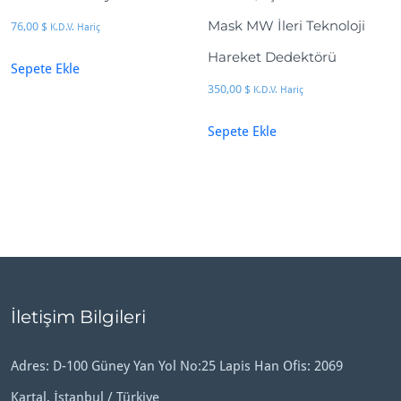
Mask MW İleri Teknoloji
76,00
$
K.D.V. Hariç
Hareket Dedektörü
Sepete Ekle
350,00
$
K.D.V. Hariç
Sepete Ekle
İletişim Bilgileri
Adres: D-100 Güney Yan Yol No:25 Lapis Han Ofis: 2069
Kartal, İstanbul / Türkiye