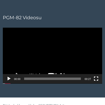
PGM-82 Videosu
Video
oynatıcı
00:00
00:27