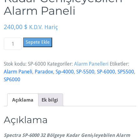
Alarm Paneli
240,00
$
K.D.V. Hariç
S
Sepete Ekle
P
-
Stok kodu:
SP-6000
Kategoriler:
Alarm Panelleri
Etiketler:
6
Alarm Paneli
,
Paradox
,
Sp-4000
,
SP-5500
,
SP-6000
,
SP5500
,
0
SP6000
0
0,
3
Açıklama
Ek bilgi
2
B
Açıklama
ö
l
g
Spectra SP-6000 32 Bölgeye Kadar Genişleyebilen Alarm