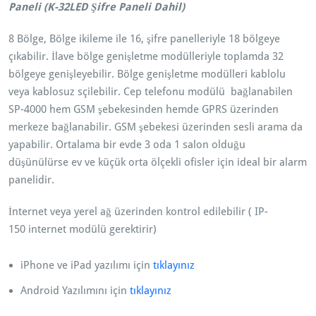
e
Paneli (K-32LED Şifre Paneli Dahil)
y
8 Bölge, Bölge ikileme ile 16, şifre panelleriyle 18 bölgeye
e
çıkabilir. İlave bölge genişletme modülleriyle toplamda 32
K
bölgeye genişleyebilir. Bölge genişletme modülleri kablolu
a
veya kablosuz sçilebilir. Cep telefonu modülü bağlanabilen
d
SP-4000 hem GSM şebekesinden hemde GPRS üzerinden
a
merkeze bağlanabilir. GSM şebekesi üzerinden sesli arama da
r
yapabilir. Ortalama bir evde 3 oda 1 salon olduğu
G
düşünülürse ev ve küçük orta ölçekli ofisler için ideal bir alarm
e
panelidir.
n
i
İnternet veya yerel ağ üzerinden kontrol edilebilir ( IP-
ş
150 internet modülü gerektirir)
l
e
iPhone ve iPad yazılımı için
tıklayınız
y
e
Android Yazılımını için
tıklayınız
b