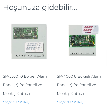
i
Hoşunuza gidebilir…
l
e
n
A
l
a
r
m
P
a
n
SP-5500 10 Bölgeli Alarm
SP-4000 8 Bölgeli Alarm
e
l
Paneli, Şifre Paneli ve
Paneli, Şifre Paneli ve
i
Montaj Kutusu
Montaj Kutusu
a
d
160,00
$
130,00
$
K.D.V. Hariç
K.D.V. Hariç
e