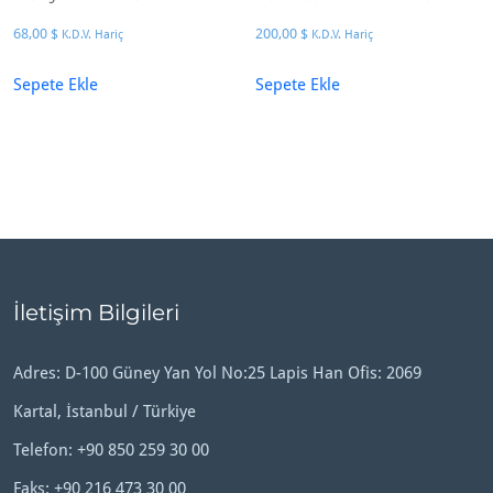
68,00
$
200,00
$
K.D.V. Hariç
K.D.V. Hariç
Sepete Ekle
Sepete Ekle
İletişim Bilgileri
Adres: D-100 Güney Yan Yol No:25 Lapis Han Ofis: 2069
Kartal, İstanbul / Türkiye
Telefon:
+90 850 259 30 00
Faks: +90 216 473 30 00