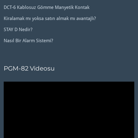
DCT-6 Kablosuz Gömme Manyetik Kontak
Kiralamak mı yoksa satın almak mı avantajlı?
STAY D Nedir?
Nasıl Bir Alarm Sistemi?
PGM-82 Videosu
Video
oynatıcı