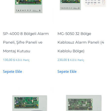
d
e
t
SP-4000 8 Bölgeli Alarm
MG-5050 32 Bölge
Paneli, Şifre Paneli ve
Kablosuz Alarm Paneli (4
Montaj Kutusu
Kablolu Bölge)
130,00
$
230,00
$
K.D.V. Hariç
K.D.V. Hariç
Sepete Ekle
Sepete Ekle