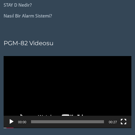
STAY D Nedir?
Nasıl Bir Alarm Sistemi?
PGM-82 Videosu
Video
oynatıcı
00:00
00:27