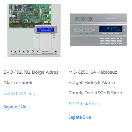
EVO-192, 192 Bölge Adresli
MG-6250, 64 Kablosuz
Alarm Paneli
Bölgeli Birleşik Alarm
Paneli, Dahili 90dB Siren
350,00
$
K.D.V. Hariç
305,00
$
K.D.V. Hariç
Sepete Ekle
Sepete Ekle