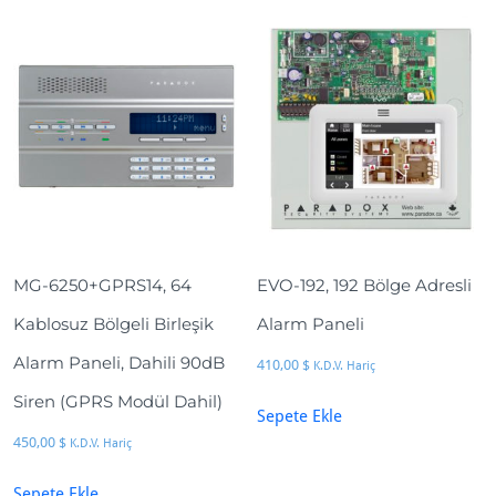
MG-6250+GPRS14, 64
EVO-192, 192 Bölge Adresli
Kablosuz Bölgeli Birleşik
Alarm Paneli
Alarm Paneli, Dahili 90dB
410,00
$
K.D.V. Hariç
Siren (GPRS Modül Dahil)
Sepete Ekle
450,00
$
K.D.V. Hariç
Sepete Ekle