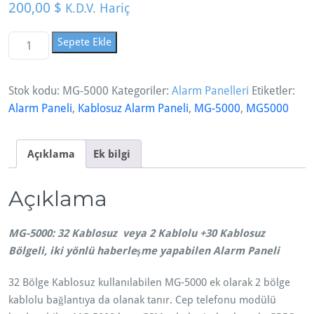
200,00
$
K.D.V. Hariç
M
Sepete Ekle
G
-
Stok kodu:
MG-5000
Kategoriler:
Alarm Panelleri
Etiketler:
5
Alarm Paneli
,
Kablosuz Alarm Paneli
,
MG-5000
,
MG5000
0
0
0
Açıklama
Ek bilgi
3
2
Açıklama
B
ö
l
MG-5000: 32 Kablosuz veya 2 Kablolu +30 Kablosuz
g
Bölgeli, iki yönlü haberleşme yapabilen Alarm Paneli
e
32 Bölge Kablosuz kullanılabilen MG-5000 ek olarak 2 bölge
K
kablolu bağlantıya da olanak tanır. Cep telefonu modülü
a