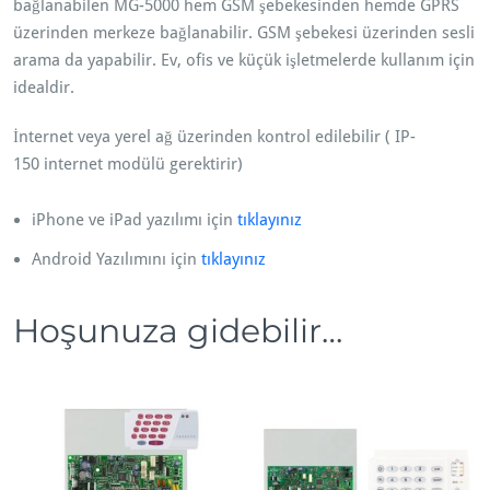
bağlanabilen MG-5000 hem GSM şebekesinden hemde GPRS
b
üzerinden merkeze bağlanabilir. GSM şebekesi üzerinden sesli
l
arama da yapabilir. Ev, ofis ve küçük işletmelerde kullanım için
o
idealdir.
s
u
İnternet veya yerel ağ üzerinden kontrol edilebilir ( IP-
z
150 internet modülü gerektirir)
A
l
iPhone ve iPad yazılımı için
tıklayınız
a
r
Android Yazılımını için
tıklayınız
m
P
Hoşunuza gidebilir…
a
n
e
l
i
a