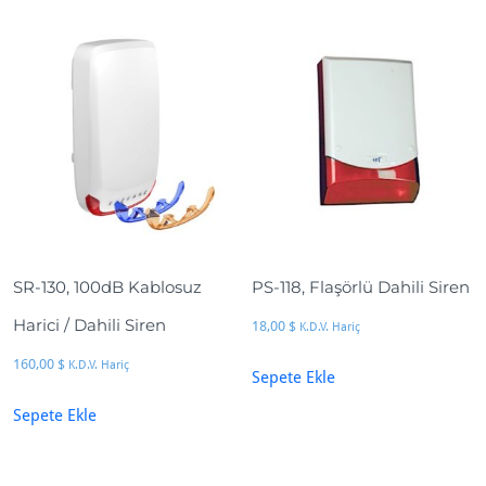
d
e
t
SR-130, 100dB Kablosuz
PS-118, Flaşörlü Dahili Siren
Harici / Dahili Siren
18,00
$
K.D.V. Hariç
160,00
$
K.D.V. Hariç
Sepete Ekle
Sepete Ekle