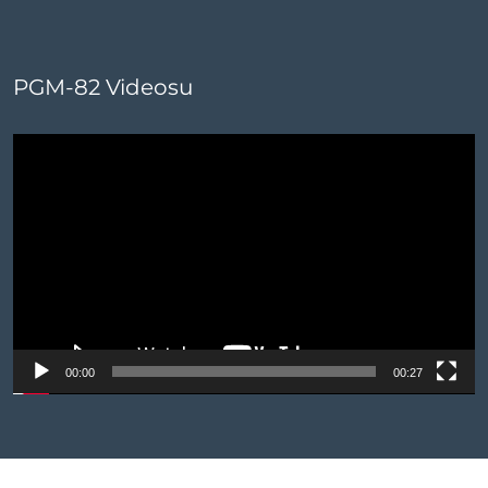
PGM-82 Videosu
Video
oynatıcı
00:00
00:27