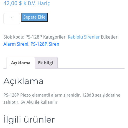
42,00
$
K.D.V. Hariç
P
Sepete Ekle
S
-
Stok kodu:
PS-128P
Kategoriler:
Kablolu Sirenler
Etiketler:
1
Alarm Sireni
,
PS-128P
,
Siren
2
8
P,
Açıklama
Ek bilgi
1
2
Açıklama
8
d
B
PS-128P Piezo elementli alarm sirenidir. 128dB ses şiddetine
E
sahiptir. 6V Akü ile kullanılır.
l
e
İlgili ürünler
k