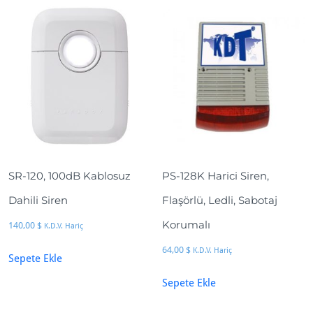
t
r
o
n
i
k
A
l
a
r
SR-120, 100dB Kablosuz
PS-128K Harici Siren,
m
S
Dahili Siren
Flaşörlü, Ledli, Sabotaj
i
Korumalı
140,00
$
K.D.V. Hariç
r
e
64,00
$
K.D.V. Hariç
Sepete Ekle
n
Sepete Ekle
i
a