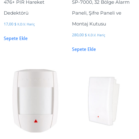
476+ PIR Hareket
SP-7000, 32 Bölge Alarm
Dedektörü
Paneli, Şifre Paneli ve
Montaj Kutusu
17,00
$
K.D.V. Hariç
280,00
$
K.D.V. Hariç
Sepete Ekle
Sepete Ekle