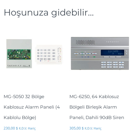
a
Hoşunuza gidebilir…
r
l
a
y
ı
c
ı
m
o
d
ü
l
MG-5050 32 Bölge
MG-6250, 64 Kablosuz
a
Kablosuz Alarm Paneli (4
Bölgeli Birleşik Alarm
d
e
Kablolu Bölge)
Paneli, Dahili 90dB Siren
t
230,00
$
305,00
$
K.D.V. Hariç
K.D.V. Hariç