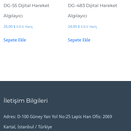
DG-55 Dijital Hareket
DG-483 Dijital Hareket
Algılayıcı
Algılayıcı
26,00
$
24,00
$
K.D.V. Hariç
K.D.V. Hariç
Sepete Ekle
Sepete Ekle
İletişim Bilgileri
Adres: D-100 Güney Yan Yol No:25 Lapis Han Ofis: 2069
Kartal, İstanbul / Türkiye