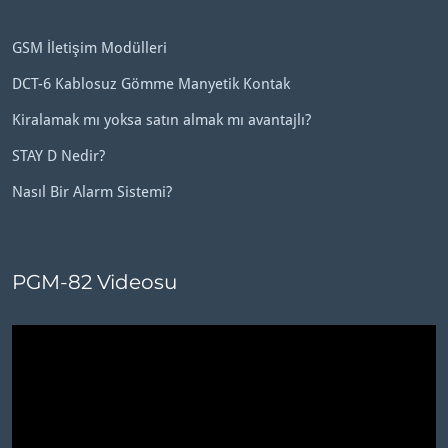
GSM İletişim Modülleri
DCT-6 Kablosuz Gömme Manyetik Kontak
Kiralamak mı yoksa satın almak mı avantajlı?
STAY D Nedir?
Nasıl Bir Alarm Sistemi?
PGM-82 Videosu
Video
oynatıcı