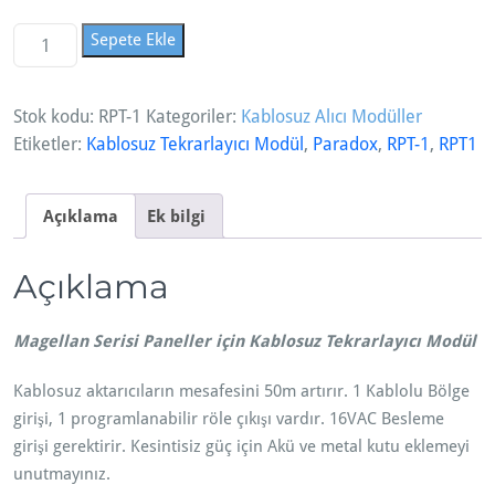
R
Sepete Ekle
P
T
Stok kodu:
RPT-1
Kategoriler:
Kablosuz Alıcı Modüller
-
Etiketler:
Kablosuz Tekrarlayıcı Modül
,
Paradox
,
RPT-1
,
RPT1
1
K
a
Açıklama
Ek bilgi
b
l
Açıklama
o
s
u
Magellan Serisi Paneller için Kablosuz Tekrarlayıcı Modül
z
Kablosuz aktarıcıların mesafesini 50m artırır. 1 Kablolu Bölge
T
girişi, 1 programlanabilir röle çıkışı vardır. 16VAC Besleme
e
girişi gerektirir. Kesintisiz güç için Akü ve metal kutu eklemeyi
k
unutmayınız.
r