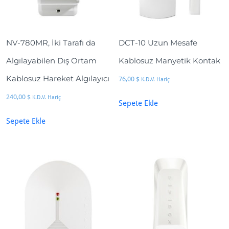
NV-780MR, İki Tarafı da
DCT-10 Uzun Mesafe
Algılayabilen Dış Ortam
Kablosuz Manyetik Kontak
Kablosuz Hareket Algılayıcı
76,00
$
K.D.V. Hariç
240,00
$
K.D.V. Hariç
Sepete Ekle
Sepete Ekle