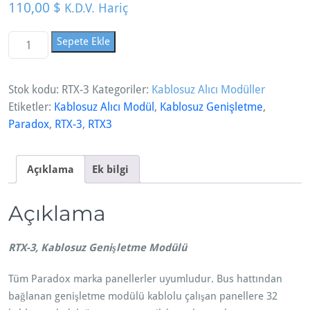
110,00
$
K.D.V. Hariç
R
Sepete Ekle
T
X
Stok kodu:
RTX-3
Kategoriler:
Kablosuz Alıcı Modüller
-
Etiketler:
Kablosuz Alıcı Modül
,
Kablosuz Genişletme
,
3,
Paradox
,
RTX-3
,
RTX3
K
a
b
Açıklama
Ek bilgi
l
o
Açıklama
s
u
z
RTX-3, Kablosuz Genişletme Modülü
G
Tüm Paradox marka panellerler uyumludur. Bus hattından
e
bağlanan genişletme modülü kablolu çalışan panellere 32
n