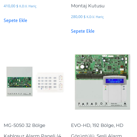
Montaj Kutusu
410,00
$
K.D.V. Hariç
280,00
$
K.D.V. Hariç
Sepete Ekle
Sepete Ekle
MG-5050 32 Bölge
EVO-HD, 192 Bölge, HD
Kablosuz Alarm Paneli (4
Görüntülü, Sesli Alarm