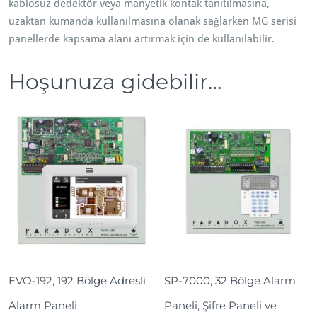
kablosuz dedektör veya manyetik kontak tanıtılmasına,
i
uzaktan kumanda kullanılmasına olanak sağlarken MG serisi
ş
panellerde kapsama alanı artırmak için de kullanılabilir.
l
e
Hoşunuza gidebilir…
t
m
e
M
o
d
ü
l
ü
a
d
e
EVO-192, 192 Bölge Adresli
SP-7000, 32 Bölge Alarm
t
Alarm Paneli
Paneli, Şifre Paneli ve